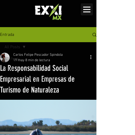
Entrada
All Posts
Carlos Felipe Pescador Spindola
All Posts
19 may
8 min de lectura
La Responsabilidad Social
viajes
Empresarial en Empresas de
Responsabilidad Social Empresarial
Turismo de Naturaleza