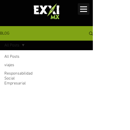
BLOG
All Posts
All Posts
viajes
Responsabilidad
Social
Empresarial