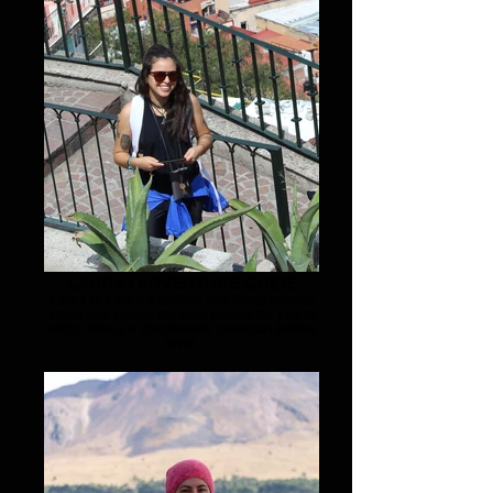
LAURA / ADVENTURE GUIDE
Laura is a born traveller, she loves private
spots and knows the best places for you to
enjoy. She is a charismatic mexican animal
lover.