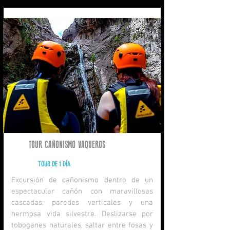
TOUR CAÑONISMO VAQUEROS
VAQUEROS
- Canyoning day
TOUR DE 1 DÍA
Excursión de cañonismo dentro de un
espectacular cañón con maravillosas
cascadas, paredes verticales y una
hermosa vida silvestre. Deslizarse por
toboganes naturales, saltar entre fosas y