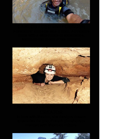
CARLOS / CEO and FOUNDER
Adventurer since he was a child. Adventure
guide with a wide range of experience.
Mexican and proud of his country.
LAURA / CO-OWNER and TRAVEL
CREATOR
In love with Mexico, she designs dream
itineraries for you. French girl who has
merged with Mexican culture.