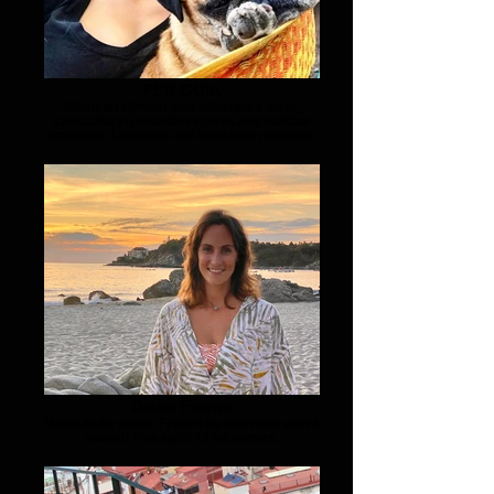
FER GUIA
Mexican climber and adventure lover,
specialist in mountain sports and outdoor
activities. Logistics and bookings manager.
Diane Fiastre
Mexican by heart, French by birth and with a
natural free spirit of adventure.