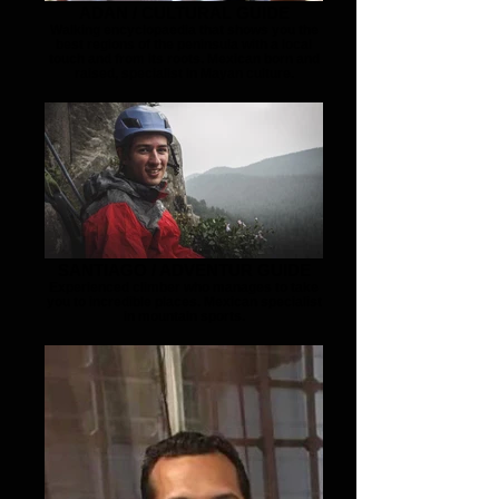
ADAN / CULTURAL GUIDE
Walking encyclopaedia that shows you the
best regions of the peninsula with a local
touch and from its roots. Mexican born and
raised, specialist in Mayan culture.
SANTIAGO / ADVENTUR GUIDE
Experienced climber who manages to take
you to incredible places. Mexican specialist
in mountain sports.