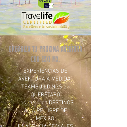
ORGANIZA TU PRÓXIMA AVENTURA
CON EXXI MX.
EXPERIENCIAS DE
AVENTURA A MEDIDA.
TEAMBUILDINGS en
QUERÉTARO
Los mejores DESTINOS
AL AIRE LIBRE DE
MÉXICO.
La AGENCIA DE VIAJES