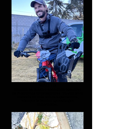
MAU TB
Mauricio es nuestro encargado operativo
de Programas Empresariales. Su vida en la
montaña va más allá de experiencias,
siempre te inculca aprendizajes
importantes.